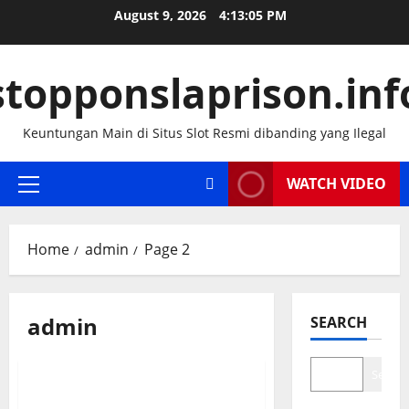
Skip
August 9, 2026
4:13:05 PM
to
content
stopponslaprison.inf
Keuntungan Main di Situs Slot Resmi dibanding yang Ilegal
WATCH VIDEO
Primary
Menu
Home
admin
Page 2
admin
SEARCH
Judi Slot
Search
Perjalanan Penuh