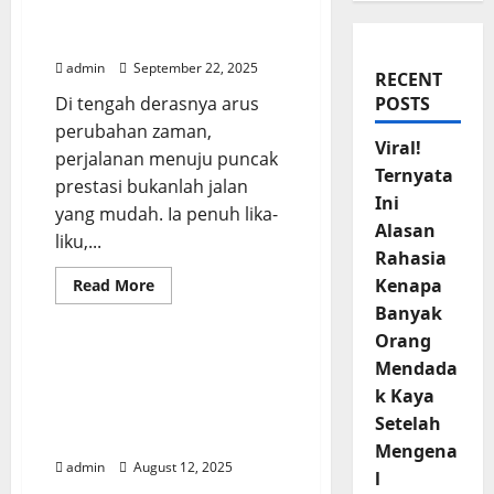
Strategi Cerdas Menuju
Puncak Prestasi
admin
September 22, 2025
RECENT
Di tengah derasnya arus
POSTS
perubahan zaman,
Viral!
perjalanan menuju puncak
Ternyata
prestasi bukanlah jalan
Ini
yang mudah. Ia penuh lika-
Alasan
liku,...
Rahasia
Read
Kenapa
Read More
more
Judi Slot
Banyak
about
Perjalanan
Orang
Penuh
Strategi
Surga Jackpot Online
Mendada
Cerdas
Tempat Jackpot Gila-
Menuju
k Kaya
Puncak
Gilaan Gak Ada
Setelah
Prestasi
Bandingannya!
Mengena
admin
August 12, 2025
l