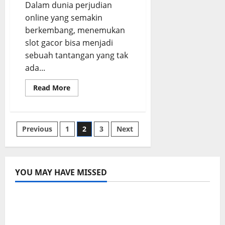
Dalam dunia perjudian
online yang semakin
berkembang, menemukan
slot gacor bisa menjadi
sebuah tantangan yang tak
ada...
Read
Read More
more
about
Slot
888:
Kunci
Posts
Previous
1
2
3
Next
Untuk
Memenangkan
Bonus
pagination
Spesial
di
Slot
YOU MAY HAVE MISSED
Online!
Game Online
Viral! Ternyata Ini Alasan Rahasia Kenapa
Banyak Orang Mendadak Kaya Setelah